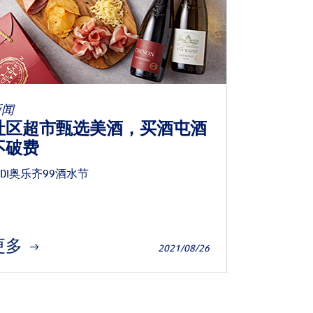
新闻
社区超市甄选美酒，买酒屯酒
不破费
LDI奥乐齐99酒水节
更多
2021/08/26