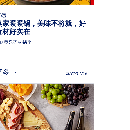
新闻
奥家暖暖锅，美味不将就，好
食材好实在
LDI奥乐齐火锅季
更多
2021/11/16