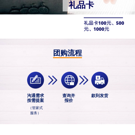
礼品卡
礼品卡100元、500
元、1000元
团购流程
沟通需求
查询并
款到发货
按需提案
报价
（管家式
服务）