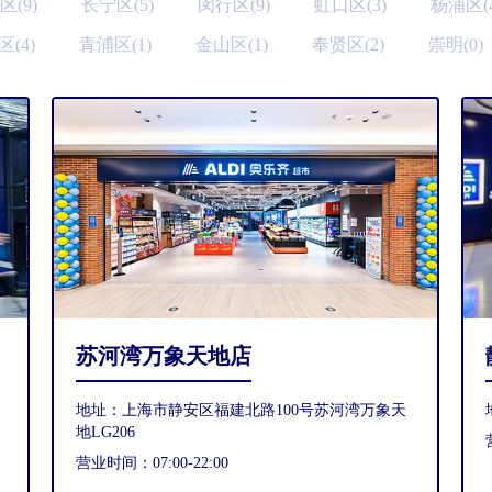
区(9)
长宁区(5)
闵行区(9)
虹口区(3)
杨浦区(4
(4)
青浦区(1)
金山区(1)
奉贤区(2)
崇明(0)
苏河湾万象天地店
地址：上海市静安区福建北路100号苏河湾万象天
地LG206
营业时间：07:00-22:00